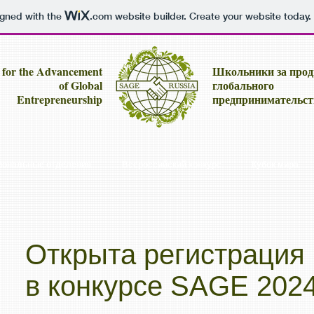
igned with the
.com
website builder. Create your website today.
 for the Advancement
Школьники за про
of Global
глобального
Entrepreneurship
предпринимательст
иональные отделения
Всероссийский конкурс
Кубок мира
Открыта регистрация 
в конкурсе SAGE 202