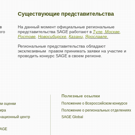
Существующие представительства
в
На данный момент официальные региональные
ого
представительства SAGE работают в
Туле
,
Москве
,
Ростове
,
Новосибирске
,
Казани,
Ярославле.
Региональные представительства обладают
эксклюзивным правом принимать заявки на участие и
проводить конкурс SAGE в своем регионе.
Полезные ссылки
Положение о Всероссийском конкурсе
ии оценки
мира
Положение о региональных отделениях
национный центр
SAGE Global
SAGE