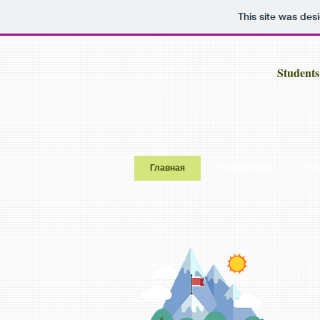
This site was des
Students
Главная
О программе
Рег