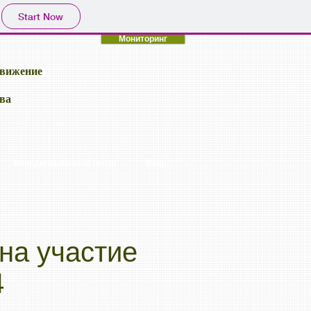
Start Now
Мониторинг
движение
ва
Координационный центр
Blog
на участие
4